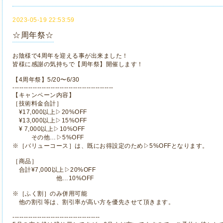
2023-05-19 22:53:59
☆周年祭☆
お陰様で4周年を迎える事が出来ました！
皆様に感謝の気持ちで【周年祭】開催します！
【4周年祭】5/20〜6/30
---------------------------------------------
【キャンペーン内容】
［技術料金合計］
¥17,000以上▷20%OFF
¥13,000以上▷15%OFF
¥ 7,000以上▷10%OFF
その他…▷5%OFF
※［バリューコース］は、既にお得設定のため▷5%OFFとなります。
［商品］
合計¥7,000以上▷20%OFF
他…10%OFF
※［ふく割］のみ併用可能
他の割引等は、割引率が高い方を優先させて頂きます。
---------------------------------------