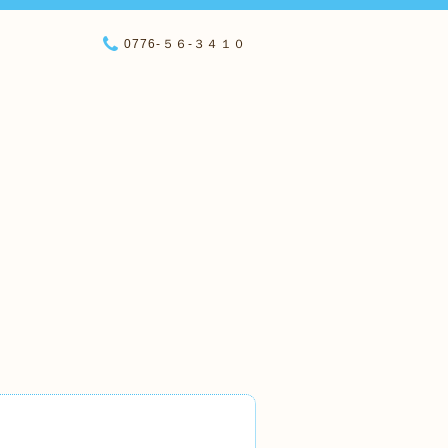
0776-５６-３４１０