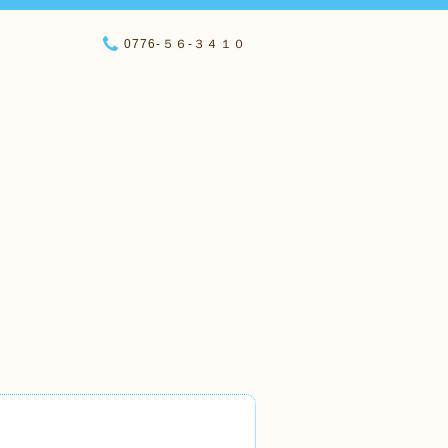
0776-５６-３４１０