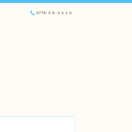
0776-５６-３４１０