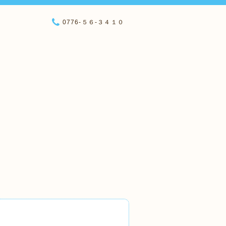
0776-５６-３４１０