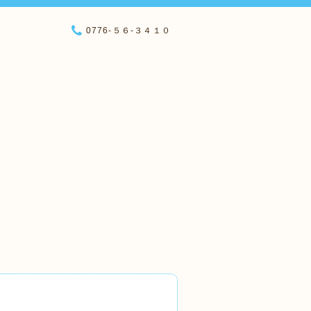
0776-５６-３４１０