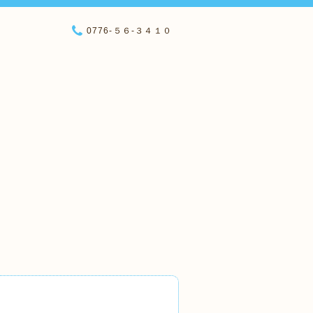
0776-５６-３４１０