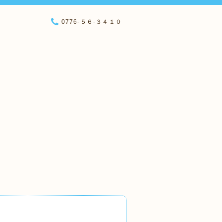
0776-５６-３４１０